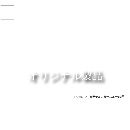
オリジナル製品
HOME
>
カラテ&シガースルー10円